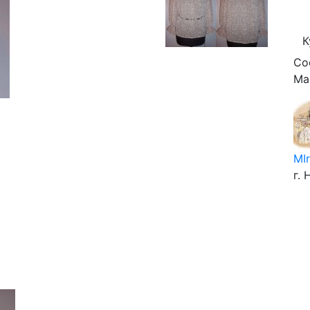
К
Со
Ма
MIr
г.