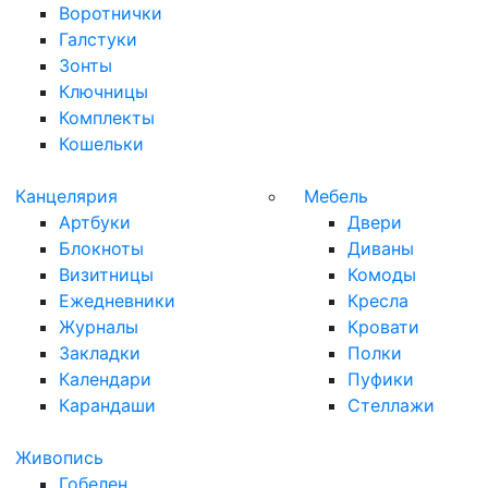
Воротнички
Галстуки
Зонты
Ключницы
Комплекты
Кошельки
Канцелярия
Мебель
Артбуки
Двери
Блокноты
Диваны
Визитницы
Комоды
Ежедневники
Кресла
Журналы
Кровати
Закладки
Полки
Календари
Пуфики
Карандаши
Стеллажи
Живопись
Гобелен