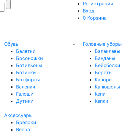
Регистрация
Вход
0
Корзина
Обувь
Головные уборы
Балетки
Балаклавы
Босоножки
Банданы
Ботильоны
Бейсболки
Ботинки
Береты
Ботфорты
Капоры
Валенки
Капюшоны
Галоши
Кепи
Дутики
Кепки
Аксессуары
Брелоки
Веера